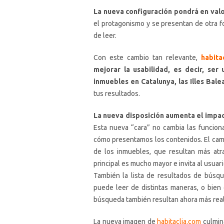
La nueva configuración pondrá en valo
el protagonismo y se presentan de otra fo
de leer.
Con este cambio tan relevante,
habita
mejorar la usabilidad, es decir, ser
inmuebles en Catalunya, las Illes Bale
tus resultados.
La nueva disposición aumenta el impacto
Esta nueva “cara” no cambia las funcion
cómo presentamos los contenidos. El camb
de los inmuebles, que resultan más atra
principal es mucho mayor e invita al usuar
También la lista de resultados de búsq
puede leer de distintas maneras, o bien 
búsqueda también resultan ahora más real
La nueva imagen de
habitaclia.com
culmina