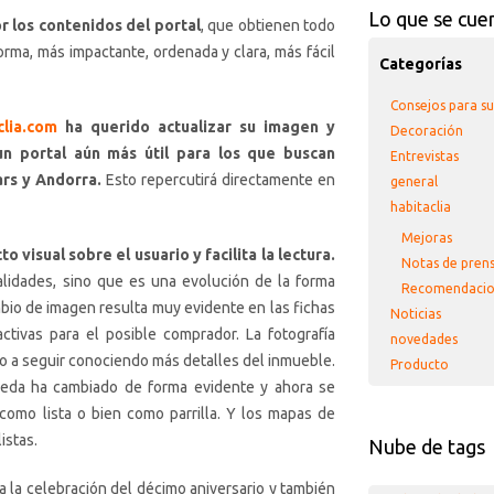
Lo que se cue
r los contenidos del portal
, que obtienen todo
rma, más impactante, ordenada y clara, más fácil
Categorías
Consejos para s
clia.com
ha querido actualizar su imagen y
Decoración
 un portal aún más útil para los que buscan
Entrevistas
ars y Andorra.
Esto repercutirá directamente en
general
habitaclia
Mejoras
 visual sobre el usuario y facilita la lectura.
Notas de pren
alidades, sino que es una evolución de la forma
Recomendacio
io de imagen resulta muy evidente en las fichas
Noticias
ctivas para el posible comprador. La fotografía
novedades
io a seguir conociendo más detalles del inmueble.
Producto
ueda ha cambiado de forma evidente y ahora se
como lista o bien como parrilla. Y los mapas de
istas.
Nube de tags
 la celebración del décimo aniversario y también