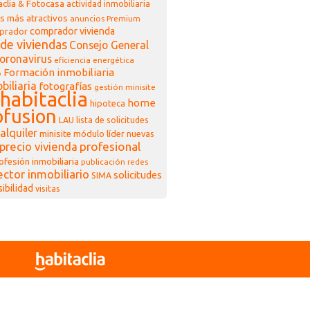
clia & Fotocasa
actividad inmobiliaria
s más atractivos
anuncios Premium
comprador vivienda
prador
de viviendas
Consejo General
oronavirus
eficiencia energética
Formación inmobiliaria
o
biliaria
fotografías
gestión minisite
habitaclia
home
hipoteca
fusion
LAU
lista de solicitudes
alquiler
minisite
módulo líder
nuevas
profesional
precio vivienda
ofesión inmobiliaria
publicación
redes
ector inmobiliario
solicitudes
SIMA
sibilidad
visitas