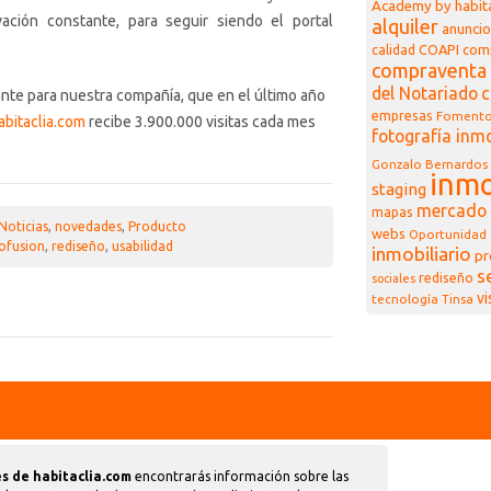
Academy by habita
ación constante, para seguir siendo el portal
alquiler
anuncio
COAPI
com
calidad
compraventa 
del Notariado
c
nte para nuestra compañía, que en el último año
empresas
Foment
abitaclia.com
recibe 3.900.000 visitas cada mes
fotografía inmo
Gonzalo Bernardos
inmo
staging
mercado 
mapas
Noticias
,
novedades
,
Producto
webs
Oportunidad
ofusion
,
rediseño
,
usabilidad
inmobiliario
pr
s
rediseño
sociales
vi
tecnología
Tinsa
s de habitaclia.com
encontrarás información sobre las