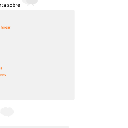
nta sobre
u hogar
sa
nes