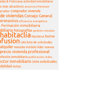
clia & Fotocasa
actividad inmobiliaria
s más atractivos
anuncios Premium
comprador vivienda
prador
de viviendas
Consejo General
oronavirus
eficiencia energética
Formación inmobiliaria
o
biliaria
fotografías
gestión minisite
habitaclia
home
hipoteca
fusion
LAU
lista de solicitudes
alquiler
minisite
módulo líder
nuevas
profesional
precio vivienda
ofesión inmobiliaria
publicación
redes
ector inmobiliario
solicitudes
SIMA
sibilidad
visitas