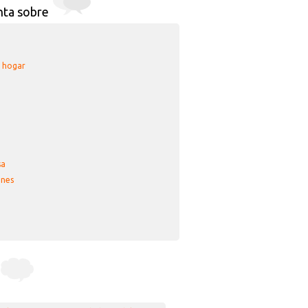
nta sobre
u hogar
sa
nes