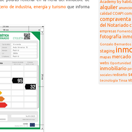
Academy by habita
alquiler
terio de industria, energía y turismo
que informa
anuncio
COAPI
com
calidad
compraventa 
del Notariado
c
empresas
Foment
fotografía inmo
Gonzalo Bernardos
inmo
staging
mercado 
mapas
webs
Oportunidad
inmobiliario
pr
s
rediseño
sociales
vi
tecnología
Tinsa