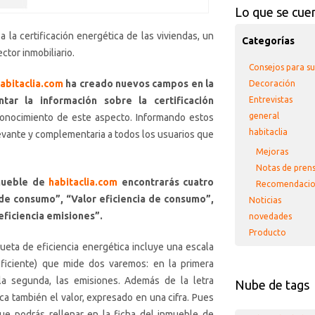
Lo que se cue
la certificación energética de las viviendas, un
Categorías
ctor inmobiliario.
Consejos para s
abitaclia.com
ha creado nuevos campos en la
Decoración
ar la información sobre la certificación
Entrevistas
general
conocimiento de este aspecto. Informando estos
habitaclia
evante y complementaria a todos los usuarios que
Mejoras
Notas de pren
nmueble de
habitaclia.com
encontrarás cuatro
Recomendacio
 de consumo”, “Valor eficiencia de consumo”,
Noticias
eficiencia emisiones”.
novedades
Producto
queta de eficiencia energética incluye una escala
eficiente) que mide dos varemos: en la primera
a segunda, las emisiones. Además de la letra
Nube de tags
a también el valor, expresado en una cifra. Pues
que podrás rellenar en la ficha del inmueble de