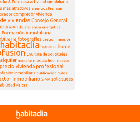
clia & Fotocasa
actividad inmobiliaria
s más atractivos
anuncios Premium
comprador vivienda
prador
de viviendas
Consejo General
oronavirus
eficiencia energética
Formación inmobiliaria
o
biliaria
fotografías
gestión minisite
habitaclia
home
hipoteca
fusion
LAU
lista de solicitudes
alquiler
minisite
módulo líder
nuevas
profesional
precio vivienda
ofesión inmobiliaria
publicación
redes
ector inmobiliario
solicitudes
SIMA
sibilidad
visitas