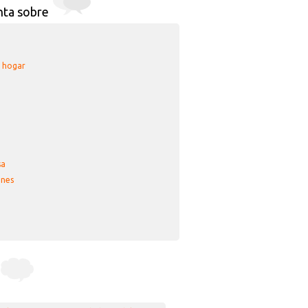
nta sobre
u hogar
sa
nes