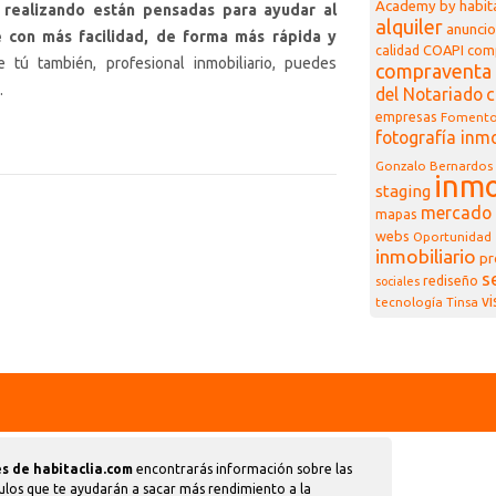
Academy by habita
realizando están pensadas para ayudar al
alquiler
anuncio
 con más facilidad, de forma más rápida y
COAPI
com
calidad
ú también, profesional inmobiliario, puedes
compraventa 
.
del Notariado
c
empresas
Foment
fotografía inmo
Gonzalo Bernardos
inmo
staging
mercado 
mapas
webs
Oportunidad
inmobiliario
pr
s
rediseño
sociales
vi
tecnología
Tinsa
s de habitaclia.com
encontrarás información sobre las
ulos que te ayudarán a sacar más rendimiento a la