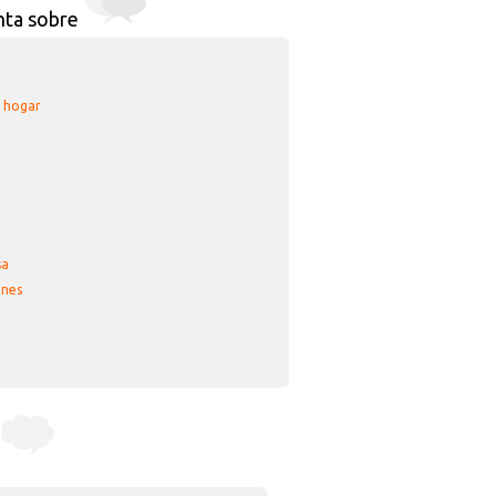
nta sobre
u hogar
sa
nes