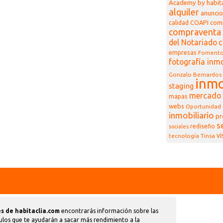
Academy by habita
alquiler
anuncio
COAPI
com
calidad
compraventa 
del Notariado
c
empresas
Foment
fotografía inmo
Gonzalo Bernardos
inmo
staging
mercado 
mapas
webs
Oportunidad
inmobiliario
pr
s
rediseño
sociales
vi
tecnología
Tinsa
s de habitaclia.com
encontrarás información sobre las
ulos que te ayudarán a sacar más rendimiento a la