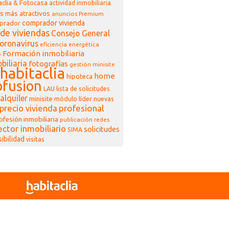
clia & Fotocasa
actividad inmobiliaria
s más atractivos
anuncios Premium
comprador vivienda
prador
de viviendas
Consejo General
oronavirus
eficiencia energética
Formación inmobiliaria
o
biliaria
fotografías
gestión minisite
habitaclia
home
hipoteca
fusion
LAU
lista de solicitudes
alquiler
minisite
módulo líder
nuevas
profesional
precio vivienda
ofesión inmobiliaria
publicación
redes
ector inmobiliario
solicitudes
SIMA
sibilidad
visitas