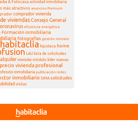
clia & Fotocasa
actividad inmobiliaria
s más atractivos
anuncios Premium
comprador vivienda
prador
de viviendas
Consejo General
oronavirus
eficiencia energética
Formación inmobiliaria
o
biliaria
fotografías
gestión minisite
habitaclia
home
hipoteca
fusion
LAU
lista de solicitudes
alquiler
minisite
módulo líder
nuevas
profesional
precio vivienda
ofesión inmobiliaria
publicación
redes
ector inmobiliario
solicitudes
SIMA
sibilidad
visitas