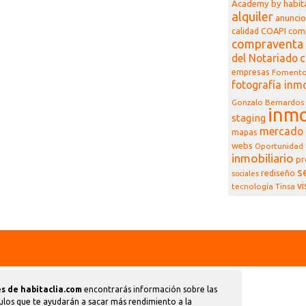
Academy by habita
alquiler
anuncio
COAPI
com
calidad
compraventa 
del Notariado
c
empresas
Foment
fotografía inmo
Gonzalo Bernardos
inmo
staging
mercado 
mapas
webs
Oportunidad
inmobiliario
pr
s
rediseño
sociales
vi
tecnología
Tinsa
s de habitaclia.com
encontrarás información sobre las
ulos que te ayudarán a sacar más rendimiento a la