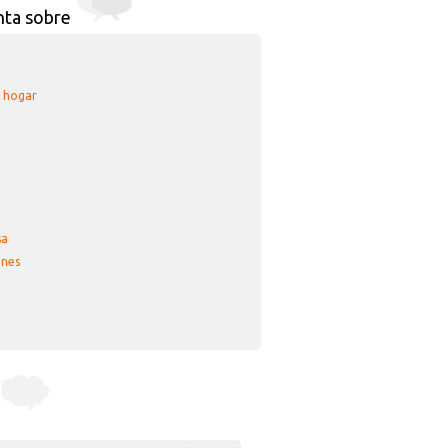
nta sobre
u hogar
sa
nes